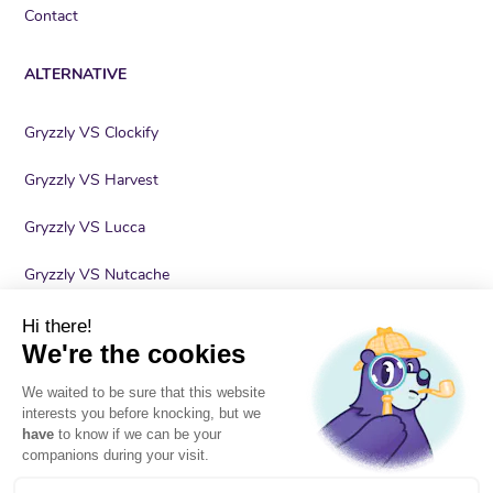
Contact
ALTERNATIVE
Gryzzly VS Clockify
Gryzzly VS Harvest
Gryzzly VS Lucca
Gryzzly VS Nutcache
Gryzzly VS Timely
Hi there!
We're the cookies
Gryzzly VS Toggl
We waited to be sure that this website
interests you before knocking, but we
have
to know if we can be your
companions during your visit.
Mentions légales
Conditions générales
Cookies